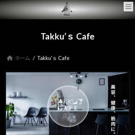
コ
ナ
ン
ビ
テ
ゲ
ン
ー
ツ
シ
へ
ョ
Takku’ｓ Cafe
ス
ン
キ
に
ッ
移
プ
動
ホーム
Takku’ｓ Cafe