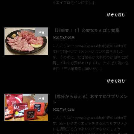
ホエイプロテインに関 […]
続きを読む
【超重要！！】必要なたんぱく質量
栄養
2021年6月23日
こんにちはPersonal Gym Takku代表のTakkuで
す(^^)前回サプリメントについて書きました
が、その前に、なぜ栄養が大事なのか簡単に説
明しておく必要がありますね。 たんぱく質の必
要性 「三大栄養素」聞いた […]
続きを読む
【成分から考える】おすすめサプリメン
栄養
ト
2021年6月16日
こんにちはPersonal Gym Takku代表のTakkuで
す。筋トレやダイエットをする人でサプリメン
トを摂取する方は多いのではないでしょう