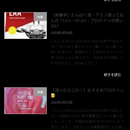
【栄養学】たんぱく質・アミノ酸ってな
栄養
んだ？EAA・BCAA・プロテインの使い
分け
2021年6月28日
こんにちはPersonal Gym Takku代表のTakkuで
す(^^)たんぱく質とかアミノ酸ってよく聞くと
思いますけど、実際のところ何なんだ？？って
思う方もいると思うので、今日はその説明。こ
れが分かると、BCAAとか […]
続きを読む
【迷ったらこれ！】おすすめプロテイン
栄養
2021年6月25日
こんにちはPersonal Gym Takku代表のTakkuで
す(^^)前回たんぱく質の重要性について書きま
した。そこで、今回はお勧めのプロテインをご
紹介します！ プロテインの種類 製法による違い