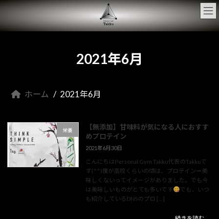
コ
ナ
ン
ビ
テ
ゲ
ン
ー
ツ
シ
へ
ョ
2021年6月
ス
ン
キ
に
ッ
移
プ
動
ホーム
2021年6月
【無添加】甘味料が気になる人におすす
栄養
めプロテイン
2021年6月30日
こんにちはPersonal Gym Takku代表のTakkuで
す(^^)僕が高校くらいの頃は、プロテイン＝美
味しくないってイメージがありました。でも今
は美味しいものがとても多いです
でも、いつ
も紹介しているDNSのプロ […]
続きを読む