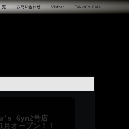
一覧
お問い合わせ
Visiter
Takku’ｓ Cafe
ku's Gym2号店
年1月オープン
！！