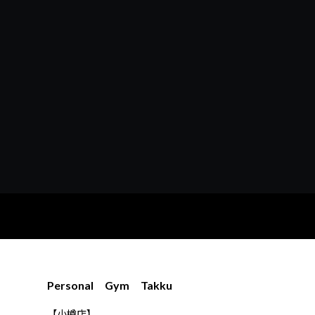
Personal Gym Takku
【小樽店】