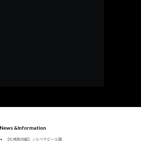
News &Information
【札幌筋肉飯】ノルベサビール園