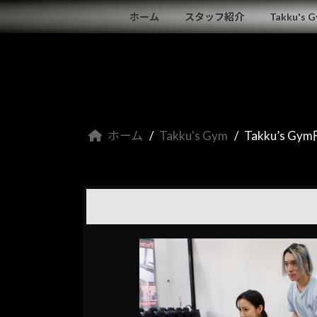
コ
ナ
ホーム
スタッフ紹介
Takku's 
ン
ビ
テ
ゲ
ン
ー
ツ
シ
へ
ョ
ス
ン
キ
に
ホーム
Takku's Gym
Takku’s G
ッ
移
プ
動