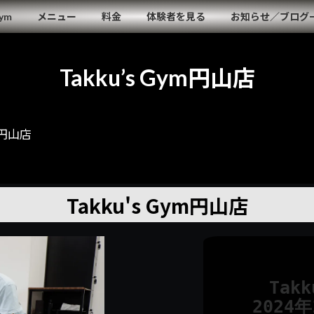
Gym
メニュー
料金
体験者を見る
お知らせ／ブログ
Takku’s Gym円山店
ym円山店
Takku's Gym
円山店
Tak
2024