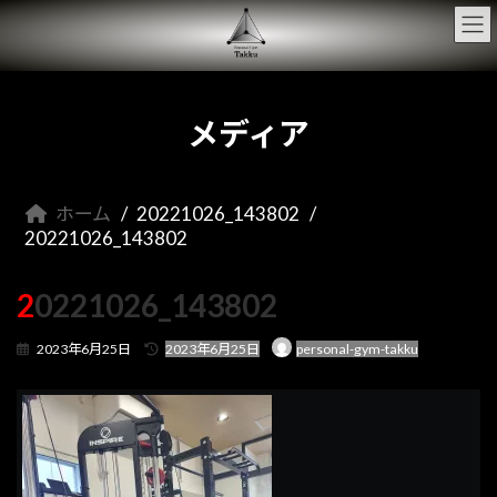
コ
ナ
ン
ビ
テ
ゲ
ン
ー
ツ
シ
へ
ョ
メディア
ス
ン
キ
に
ッ
移
プ
動
ホーム
20221026_143802
20221026_143802
20221026_143802
最
2023年6月25日
2023年6月25日
personal-gym-takku
終
更
新
日
時
: