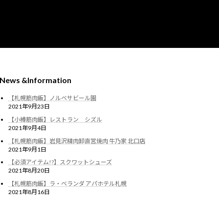
News &Information
【札幌筋肉飯】ノルベサビール園
2021年9月23日
【小樽筋肉飯】レストラン シズル
2021年9月4日
【札幌筋肉飯】岩見沢精肉卸直営焼肉 牛乃家 北口店
2021年9月1日
【必須アイテム!?】スクワットシューズ
2021年8月20日
【札幌筋肉飯】ラ・ベランダ アパホテル札幌
2021年8月16日