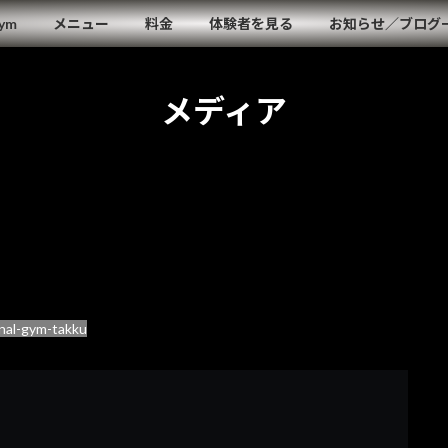
Gym
メニュー
料金
体験者を見る
お知らせ／ブログ
メディア
nal-gym-takku