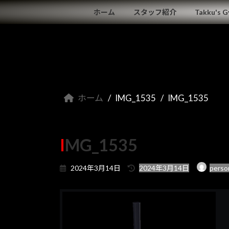
コ
ナ
ホーム
スタッフ紹介
Takku's 
ン
ビ
テ
ゲ
ン
ー
ツ
シ
へ
ョ
ス
ン
キ
に
ホーム
IMG_1535
IMG_1535
ッ
移
プ
動
IMG_1535
最
2024年3月14日
2024年3月14日
perso
終
更
新
日
時
: