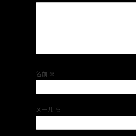
名前
※
メール
※