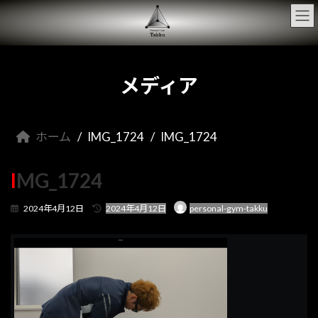
コ
ナ
ン
ビ
テ
ゲ
ン
ー
ツ
シ
へ
ョ
メディア
ス
ン
キ
に
ッ
移
プ
動
ホーム
IMG_1724
IMG_1724
IMG_1724
最
2024年4月12日
2024年4月12日
personal-gym-takku
終
更
新
日
時
: