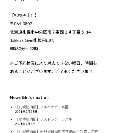
【札幌円山店】
〒064-0807
北海道札幌市中央区南７条西２４丁目５-14
Takku's Gym札幌円山店
8時30分～22時
※ご予約状況により対応できない曜日、時間も
あることがございます。ご了承くださいませ。
News &Information
【札幌筋肉飯】ノルベサビール園
2021年9月23日
【小樽筋肉飯】レストラン シズル
2021年9月4日
【札幌筋肉飯】岩見沢精肉卸直営焼肉 牛乃家 北口店