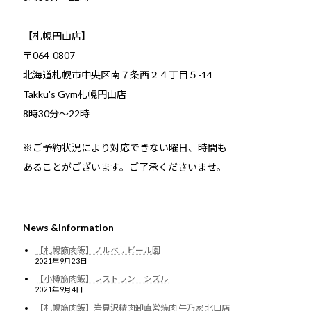
【札幌円山店】
〒064-0807
北海道札幌市中央区南７条西２４丁目５-14
Takku's Gym札幌円山店
8時30分～22時
※ご予約状況により対応できない曜日、時間も
あることがございます。ご了承くださいませ。
News &Information
【札幌筋肉飯】ノルベサビール園
2021年9月23日
【小樽筋肉飯】レストラン シズル
2021年9月4日
【札幌筋肉飯】岩見沢精肉卸直営焼肉 牛乃家 北口店