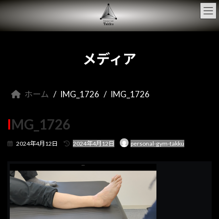
コ
ナ
ン
ビ
テ
ゲ
ン
ー
ツ
シ
へ
ョ
メディア
ス
ン
キ
に
ッ
移
プ
動
ホーム
IMG_1726
IMG_1726
IMG_1726
最
2024年4月12日
2024年4月12日
personal-gym-takku
終
更
新
日
時
: