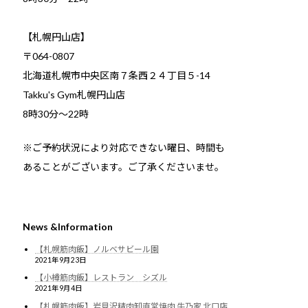
【札幌円山店】
〒064-0807
北海道札幌市中央区南７条西２４丁目５-14
Takku's Gym札幌円山店
8時30分～22時
※ご予約状況により対応できない曜日、時間も
あることがございます。ご了承くださいませ。
News &Information
【札幌筋肉飯】ノルベサビール園
2021年9月23日
【小樽筋肉飯】レストラン シズル
2021年9月4日
【札幌筋肉飯】岩見沢精肉卸直営焼肉 牛乃家 北口店