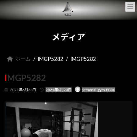
コ
ナ
ン
ビ
テ
ゲ
ン
ー
ツ
シ
へ
ョ
メディア
ス
ン
キ
に
ッ
移
プ
動
ホーム
IMGP5282
IMGP5282
IMGP5282
最
2021年6月23日
2021年6月23日
personal-gym-takku
終
更
新
日
時
: