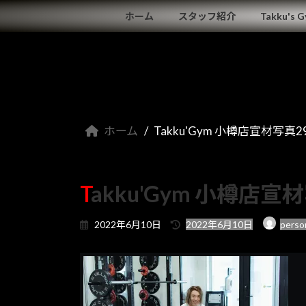
コ
ナ
ホーム
スタッフ紹介
Takku's 
ン
ビ
テ
ゲ
ン
ー
ツ
シ
へ
ョ
ス
ン
キ
に
ホーム
Takku'Gym 小樽店宣材写真2
ッ
移
プ
動
Takku'Gym 小樽店宣
最
2022年6月10日
2022年6月10日
perso
終
更
新
日
時
: