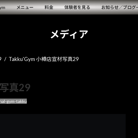
Gym
メニュー
料金
体験者を見る
お知らせ／ブログ
メディア
9
Takku'Gym 小樽店宣材写真29
材写真29
nal-gym-takku