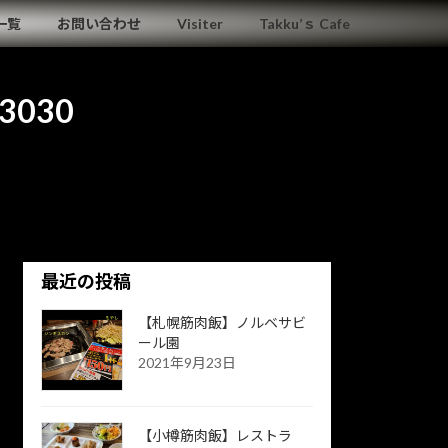
一覧
お問い合わせ
Visiter
Takku’ｓ Cafe
3030
最近の投稿
【札幌筋肉飯】ノルベサビ
ール園
2021年9月23日
【小樽筋肉飯】レストラ