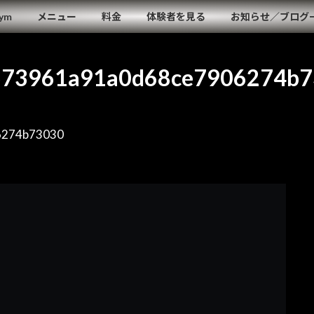
Gym
メニュー
料金
体験者を見る
お知らせ／ブログ
573961a91a0d68ce7906274b7
6274b73030