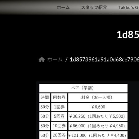
コ
ナ
ホーム
スタッフ紹介
Takku's 
ン
ビ
テ
ゲ
ン
ー
1d8
ツ
シ
へ
ョ
ス
ン
キ
に
ホーム
1d8573961a91a0d68ce790
ッ
移
プ
動