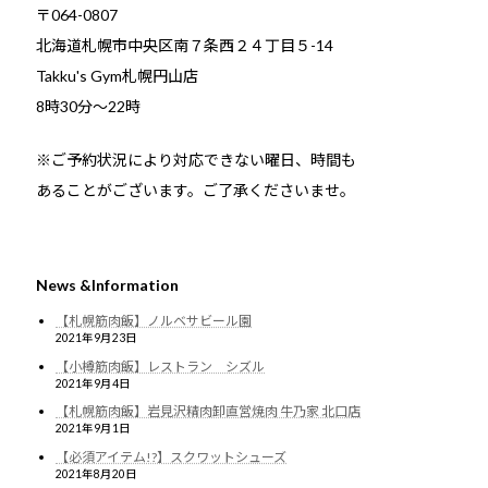
〒064-0807
北海道札幌市中央区南７条西２４丁目５-14
Takku's Gym札幌円山店
8時30分～22時
※ご予約状況により対応できない曜日、時間も
あることがございます。ご了承くださいませ。
News &Information
【札幌筋肉飯】ノルベサビール園
2021年9月23日
【小樽筋肉飯】レストラン シズル
2021年9月4日
【札幌筋肉飯】岩見沢精肉卸直営焼肉 牛乃家 北口店
2021年9月1日
【必須アイテム!?】スクワットシューズ
2021年8月20日