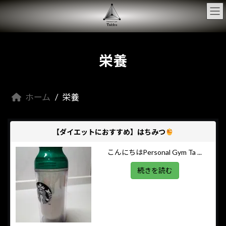
コ
ナ
ン
ビ
テ
ゲ
ン
ー
ツ
シ
へ
ョ
栄養
ス
ン
キ
に
ッ
移
プ
動
ホーム
栄養
【ダイエットにおすすめ】はちみつ
こんにちはPersonal Gym Ta ...
続きを読む