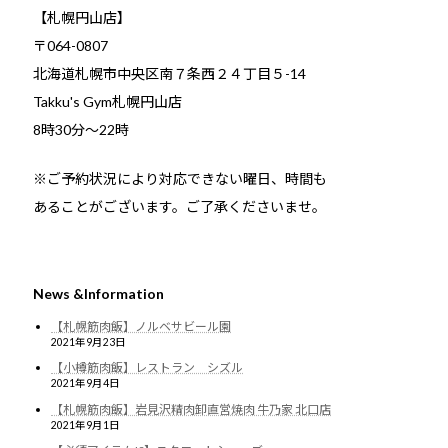
【札幌円山店】
〒064-0807
北海道札幌市中央区南７条西２４丁目５-14
Takku's Gym札幌円山店
8時30分～22時
※ご予約状況により対応できない曜日、時間も
あることがございます。ご了承くださいませ。
News &Information
【札幌筋肉飯】ノルベサビール園
2021年9月23日
【小樽筋肉飯】レストラン シズル
2021年9月4日
【札幌筋肉飯】岩見沢精肉卸直営焼肉 牛乃家 北口店
2021年9月1日