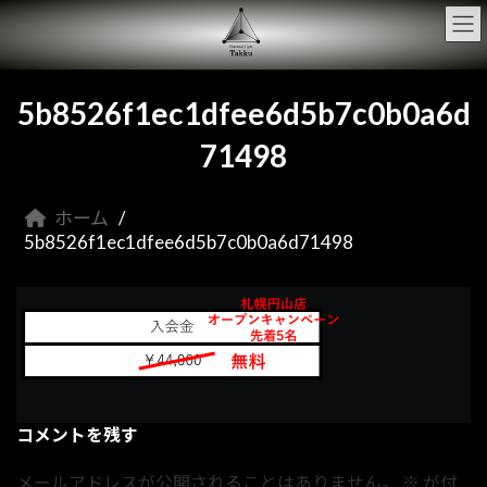
コ
ナ
ン
ビ
テ
ゲ
ン
ー
ツ
シ
5b8526f1ec1dfee6d5b7c0b0a6d
へ
ョ
ス
ン
71498
キ
に
ッ
移
プ
動
ホーム
5b8526f1ec1dfee6d5b7c0b0a6d71498
コメントを残す
メールアドレスが公開されることはありません。
※
が付