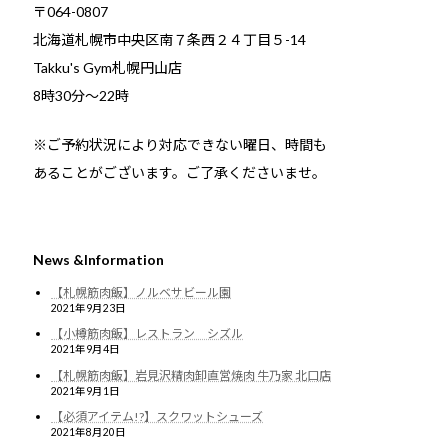
〒064-0807
北海道札幌市中央区南７条西２４丁目５-14
Takku's Gym札幌円山店
8時30分～22時
※ご予約状況により対応できない曜日、時間も
あることがございます。ご了承くださいませ。
News &Information
【札幌筋肉飯】ノルベサビール園
2021年9月23日
【小樽筋肉飯】レストラン シズル
2021年9月4日
【札幌筋肉飯】岩見沢精肉卸直営焼肉 牛乃家 北口店
2021年9月1日
【必須アイテム!?】スクワットシューズ
2021年8月20日