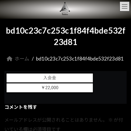
コ
ナ
ン
ビ
テ
ゲ
ン
ー
ツ
シ
bd10c23c7c253c1f84f4bde532f
へ
ョ
ス
ン
23d81
キ
に
ッ
移
プ
動
ホーム
bd10c23c7c253c1f84f4bde532f23d81
コメントを残す
メールアドレスが公開されることはありません。
※
が付
いている欄は必須項目です