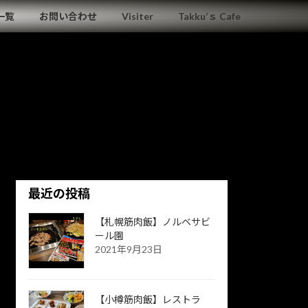
一覧
お問い合わせ
Visiter
Takku’ｓ Cafe
最近の投稿
【札幌筋肉飯】ノルベサビ
ール園
2021年9月23日
【小樽筋肉飯】レストラ