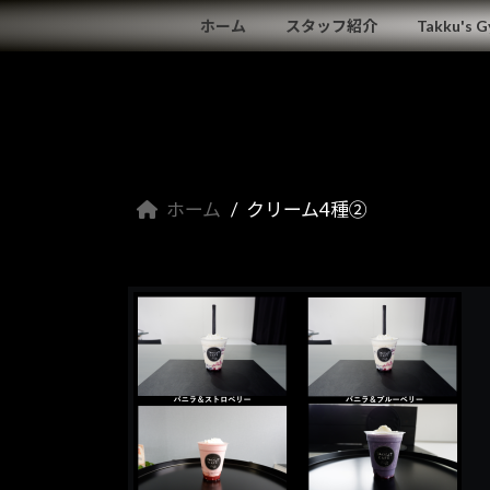
コ
ナ
ホーム
スタッフ紹介
Takku's 
ン
ビ
テ
ゲ
ン
ー
ツ
シ
へ
ョ
ス
ン
キ
に
ホーム
クリーム4種②
ッ
移
プ
動