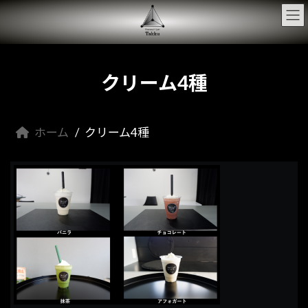
コ
ナ
ン
ビ
テ
ゲ
ン
ー
ツ
シ
へ
ョ
クリーム4種
ス
ン
キ
に
ッ
移
プ
動
ホーム
クリーム4種