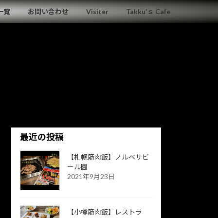
一覧
お問い合わせ
Visiter
Takku’ｓ Cafe
最近の投稿
【札幌筋肉飯】ノルベサビ
ール園
2021年9月23日
【小樽筋肉飯】レストラ