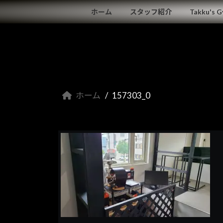
コ
ナ
ホーム
スタッフ紹介
Takku's 
ン
ビ
テ
ゲ
ン
ー
ツ
シ
へ
ョ
ス
ン
キ
に
ホーム
157303_0
ッ
移
プ
動