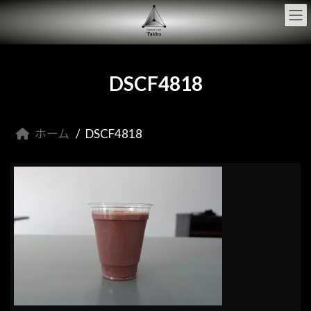
コ
ナ
ン
ビ
テ
ゲ
ン
ー
ツ
シ
へ
ョ
DSCF4818
ス
ン
キ
に
ッ
移
プ
動
ホーム
DSCF4818