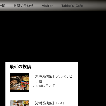
一覧
お問い合わせ
Visiter
Takku’ｓ Cafe
最近の投稿
【札幌筋肉飯】ノルベサビ
ール園
2021年9月23日
【小樽筋肉飯】レストラ