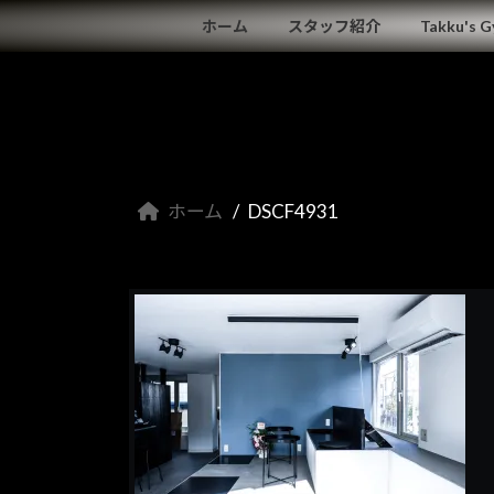
コ
ナ
ホーム
スタッフ紹介
Takku's 
ン
ビ
テ
ゲ
ン
ー
ツ
シ
へ
ョ
ス
ン
キ
に
ホーム
DSCF4931
ッ
移
プ
動