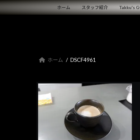
コ
ナ
ホーム
スタッフ紹介
Takku's 
ン
ビ
テ
ゲ
ン
ー
ツ
シ
へ
ョ
ス
ン
キ
に
ホーム
DSCF4961
ッ
移
プ
動