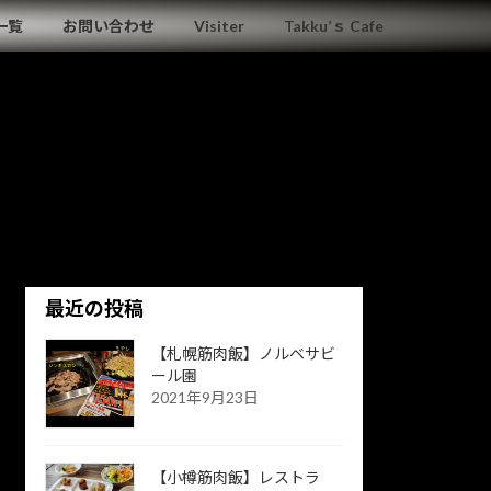
一覧
お問い合わせ
Visiter
Takku’ｓ Cafe
最近の投稿
【札幌筋肉飯】ノルベサビ
ール園
2021年9月23日
【小樽筋肉飯】レストラ