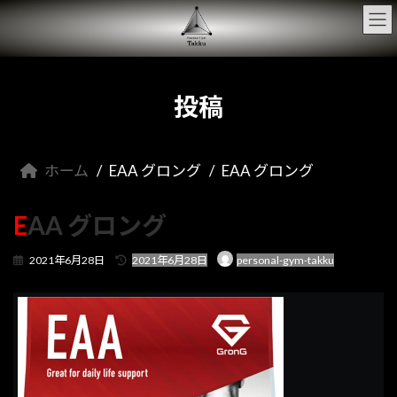
コ
ナ
ン
ビ
テ
ゲ
ン
ー
ツ
シ
へ
ョ
投稿
ス
ン
キ
に
ッ
移
プ
動
ホーム
EAA グロング
EAA グロング
EAA グロング
最
2021年6月28日
2021年6月28日
personal-gym-takku
終
更
新
日
時
: