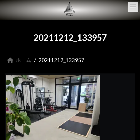
コ
ナ
ン
ビ
テ
ゲ
ン
ー
ツ
シ
へ
ョ
20211212_133957
ス
ン
キ
に
ッ
移
プ
動
ホーム
20211212_133957