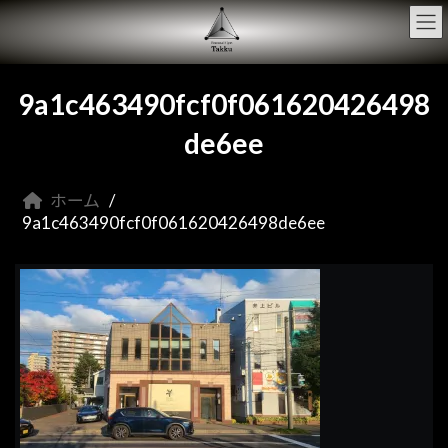
コ
ナ
ン
ビ
テ
ゲ
ン
ー
ツ
シ
9a1c463490fcf0f061620426498
へ
ョ
ス
ン
de6ee
キ
に
ッ
移
プ
動
ホーム
9a1c463490fcf0f061620426498de6ee