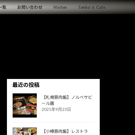
一覧
お問い合わせ
Visiter
Takku’ｓ Cafe
最近の投稿
【札幌筋肉飯】ノルベサビ
ール園
2021年9月23日
【小樽筋肉飯】レストラ