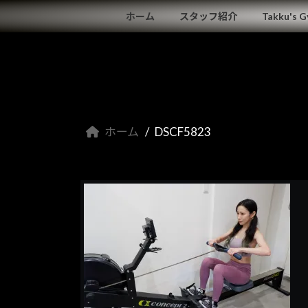
コ
ナ
ホーム
スタッフ紹介
Takku's 
ン
ビ
テ
ゲ
ン
ー
ツ
シ
へ
ョ
ス
ン
キ
に
ホーム
DSCF5823
ッ
移
プ
動