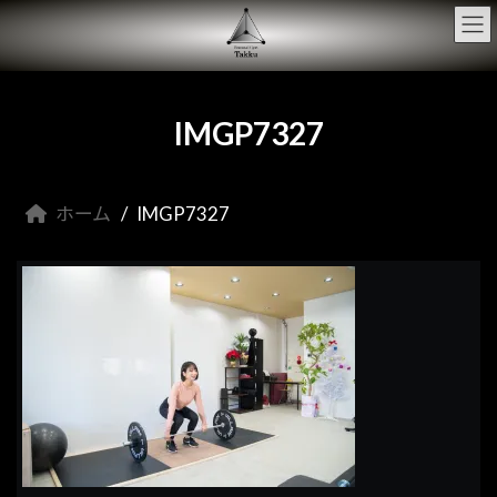
コ
ナ
ン
ビ
テ
ゲ
ン
ー
ツ
シ
へ
ョ
IMGP7327
ス
ン
キ
に
ッ
移
プ
動
ホーム
IMGP7327