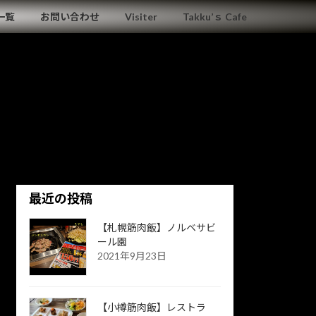
一覧
お問い合わせ
Visiter
Takku’ｓ Cafe
最近の投稿
【札幌筋肉飯】ノルベサビ
ール園
2021年9月23日
【小樽筋肉飯】レストラ