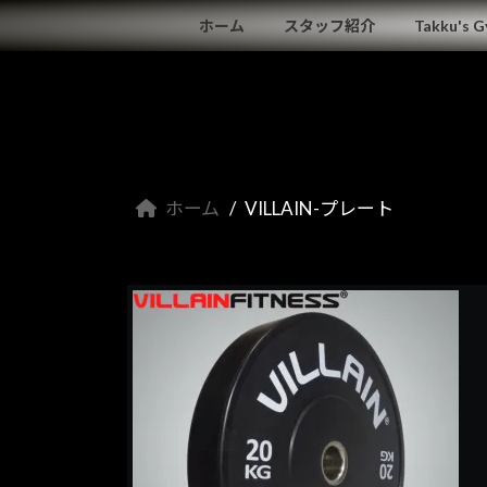
コ
ナ
ホーム
スタッフ紹介
Takku's 
ン
ビ
テ
ゲ
ン
ー
ツ
シ
へ
ョ
ス
ン
キ
に
ホーム
VILLAIN-プレート
ッ
移
プ
動