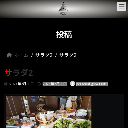
コ
ナ
ン
ビ
テ
ゲ
ン
ー
ツ
シ
へ
ョ
投稿
ス
ン
キ
に
ッ
移
プ
動
ホーム
サラダ2
サラダ2
サラダ2
最
2021年7月30日
2021年7月30日
personal-gym-takku
終
更
新
日
時
: