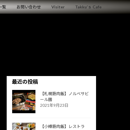
一覧
お問い合わせ
Visiter
Takku’ｓ Cafe
最近の投稿
【札幌筋肉飯】ノルベサビ
ール園
2021年9月23日
【小樽筋肉飯】レストラ