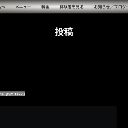
Gym
メニュー
料金
体験者を見る
お知らせ／ブログ
投稿
nal-gym-takku