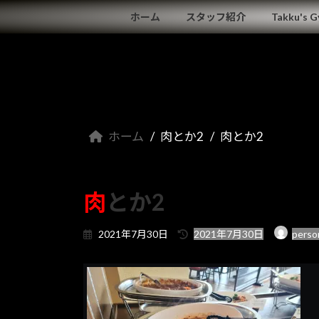
コ
ナ
ホーム
スタッフ紹介
Takku's 
ン
ビ
テ
ゲ
ン
ー
ツ
シ
へ
ョ
ス
ン
キ
に
ホーム
肉とか2
肉とか2
ッ
移
プ
動
肉とか2
最
2021年7月30日
2021年7月30日
perso
終
更
新
日
時
: