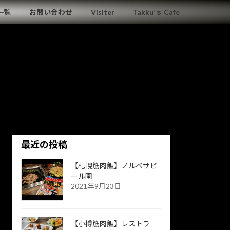
一覧
お問い合わせ
Visiter
Takku’ｓ Cafe
最近の投稿
【札幌筋肉飯】ノルベサビ
ール園
2021年9月23日
【小樽筋肉飯】レストラ