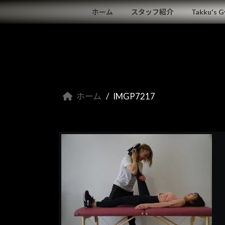
コ
ナ
ホーム
スタッフ紹介
Takku's 
ン
ビ
テ
ゲ
ン
ー
ツ
シ
へ
ョ
ス
ン
キ
に
ホーム
IMGP7217
ッ
移
プ
動