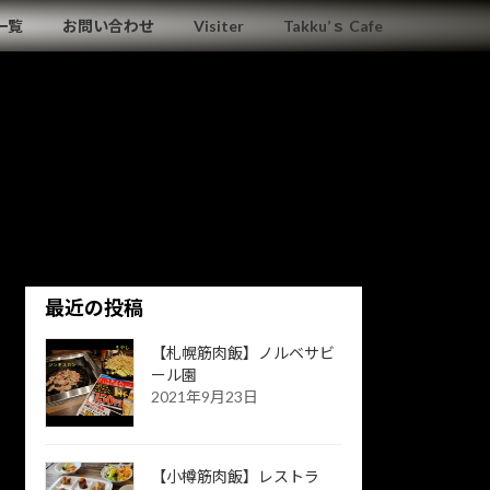
一覧
お問い合わせ
Visiter
Takku’ｓ Cafe
最近の投稿
【札幌筋肉飯】ノルベサビ
ール園
2021年9月23日
【小樽筋肉飯】レストラ