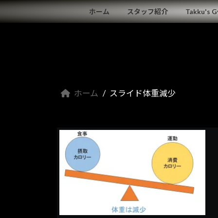
コ
ナ
ホーム
スタッフ紹介
Takku's 
ン
ビ
テ
ゲ
ン
ー
ツ
シ
へ
ョ
ス
ン
キ
に
ホーム
スライド体重減少
ッ
移
プ
動