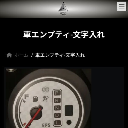
コ
ナ
ン
ビ
テ
ゲ
ン
ー
ツ
シ
へ
ョ
車エンプティ-文字入れ
ス
ン
キ
に
ッ
移
プ
動
ホーム
車エンプティ-文字入れ