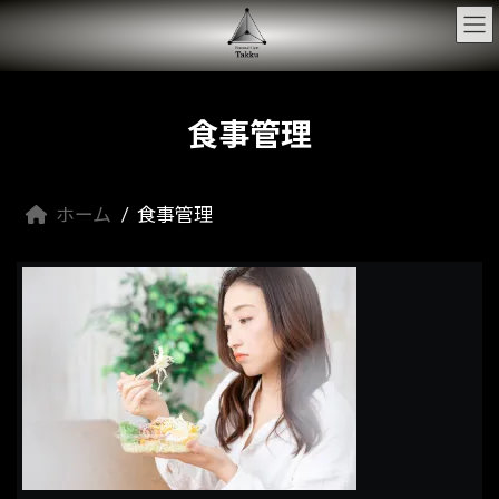
コ
ナ
ン
ビ
テ
ゲ
ン
ー
ツ
シ
へ
ョ
食事管理
ス
ン
キ
に
ッ
移
プ
動
ホーム
食事管理