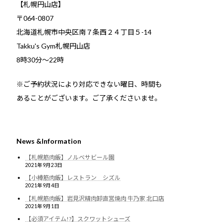
【札幌円山店】
〒064-0807
北海道札幌市中央区南７条西２４丁目５-14
Takku's Gym札幌円山店
8時30分～22時
※ご予約状況により対応できない曜日、時間も
あることがございます。ご了承くださいませ。
News &Information
【札幌筋肉飯】ノルベサビール園
2021年9月23日
【小樽筋肉飯】レストラン シズル
2021年9月4日
【札幌筋肉飯】岩見沢精肉卸直営焼肉 牛乃家 北口店
2021年9月1日
【必須アイテム!?】スクワットシューズ