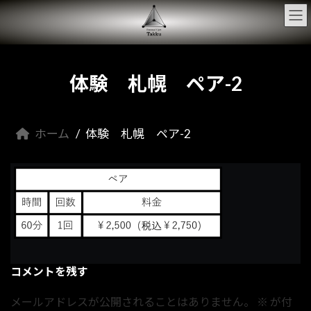
コ
ナ
ン
ビ
テ
ゲ
ン
ー
ツ
シ
へ
ョ
体験 札幌 ペア-2
ス
ン
キ
に
ッ
移
プ
動
ホーム
体験 札幌 ペア-2
コメントを残す
メールアドレスが公開されることはありません。
※
が付