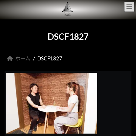
コ
ナ
ン
ビ
テ
ゲ
ン
ー
ツ
シ
へ
ョ
DSCF1827
ス
ン
キ
に
ッ
移
プ
動
ホーム
DSCF1827