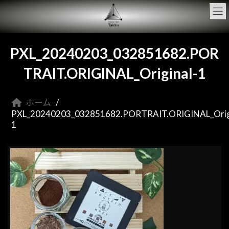
コ
ナ
ン
ビ
テ
ゲ
ン
ー
ツ
シ
PXL_20240203_032851682.POR
へ
ョ
ス
ン
TRAIT.ORIGINAL_Original-1
キ
に
ッ
移
プ
動
ホーム
PXL_20240203_032851682.PORTRAIT.ORIGINAL_Origi
1