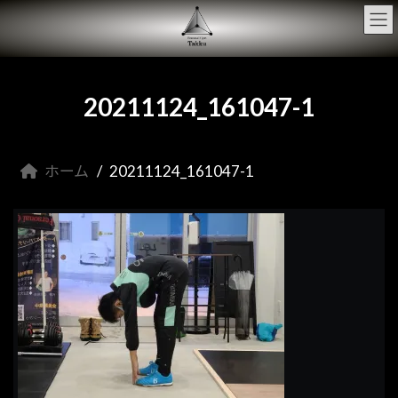
コ
ナ
ン
ビ
テ
ゲ
ン
ー
ツ
シ
へ
ョ
20211124_161047-1
ス
ン
キ
に
ッ
移
プ
動
ホーム
20211124_161047-1