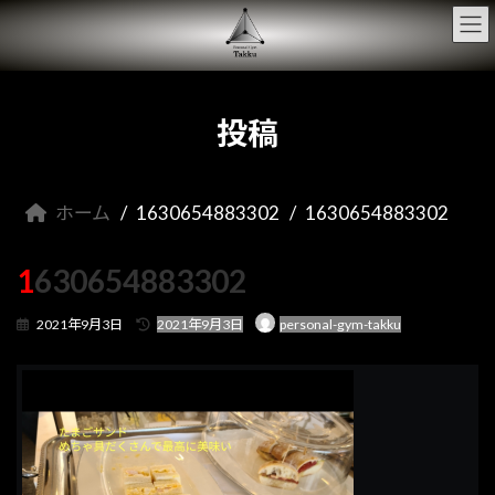
コ
ナ
ン
ビ
テ
ゲ
ン
ー
ツ
シ
へ
ョ
投稿
ス
ン
キ
に
ッ
移
プ
動
ホーム
1630654883302
1630654883302
1630654883302
最
2021年9月3日
2021年9月3日
personal-gym-takku
終
更
新
日
時
: