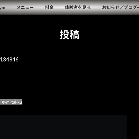
Gym
メニュー
料金
体験者を見る
お知らせ／ブログ
投稿
5134846
l-gym-takku