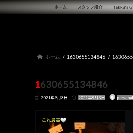
コ
ナ
ホーム
スタッフ紹介
Takku's 
ン
ビ
テ
ゲ
ン
ー
ツ
シ
へ
ョ
ス
ン
キ
に
ホーム
1630655134846
163065
ッ
移
プ
動
1630655134846
最
2021年9月3日
2021年9月3日
persona
終
更
新
日
時
: