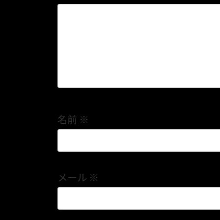
名前
※
メール
※