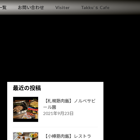
一覧
お問い合わせ
Visiter
Takku’ｓ Cafe
最近の投稿
【札幌筋肉飯】ノルベサビ
ール園
2021年9月23日
【小樽筋肉飯】レストラ