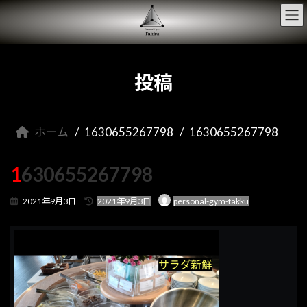
コ
ナ
ン
ビ
テ
ゲ
ン
ー
ツ
シ
へ
ョ
投稿
ス
ン
キ
に
ッ
移
プ
動
ホーム
1630655267798
1630655267798
1630655267798
最
2021年9月3日
2021年9月3日
personal-gym-takku
終
更
新
日
時
: