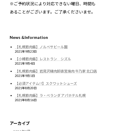
※ご予約状況により対応できない曜日、時間も
あることがございます。ご了承くださいませ。
News &Information
【札幌筋肉飯】ノルベサビール園
2021年9月23日
【小樽筋肉飯】レストラン シズル
2021年9月4日
【札幌筋肉飯】岩見沢精肉卸直営焼肉 牛乃家 北口店
2021年9月1日
【必須アイテム!?】スクワットシューズ
2021年8月20日
【札幌筋肉飯】ラ・ベランダ アパホテル札幌
2021年8月16日
アーカイブ