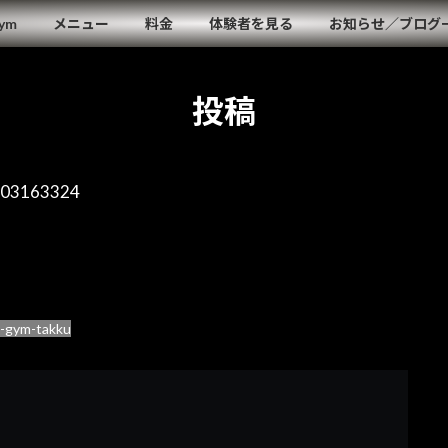
Gym
メニュー
料金
体験者を見る
お知らせ／ブログ
投稿
903163324
l-gym-takku