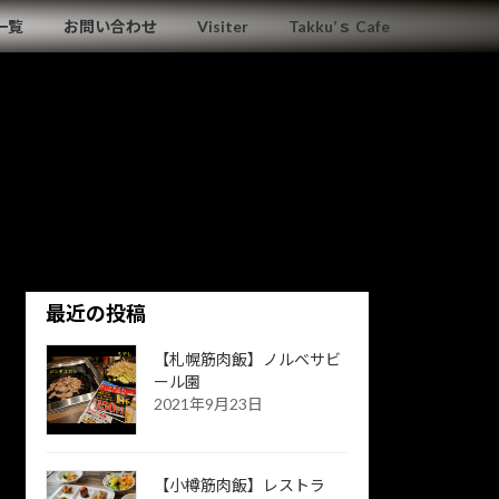
一覧
お問い合わせ
Visiter
Takku’ｓ Cafe
最近の投稿
【札幌筋肉飯】ノルベサビ
ール園
2021年9月23日
【小樽筋肉飯】レストラ