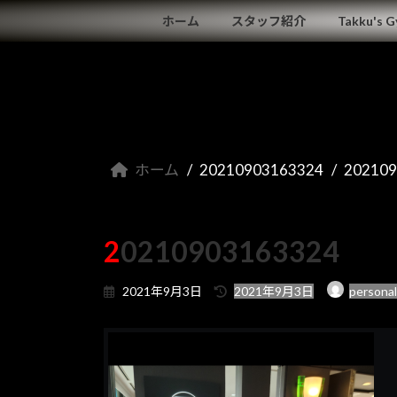
コ
ナ
ホーム
スタッフ紹介
Takku's 
ン
ビ
テ
ゲ
ン
ー
ツ
シ
へ
ョ
ス
ン
キ
に
ホーム
20210903163324
20210
ッ
移
プ
動
20210903163324
最
2021年9月3日
2021年9月3日
persona
終
更
新
日
時
: