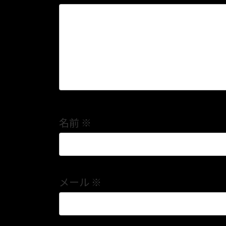
名前
※
メール
※