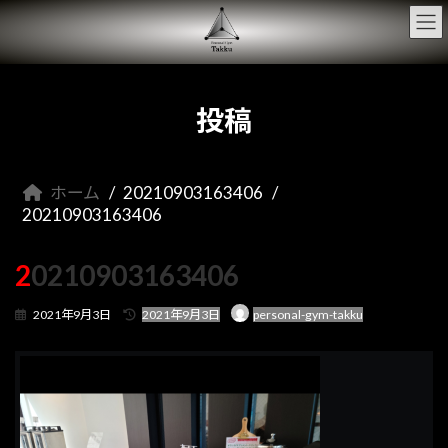
コ
ナ
ン
ビ
テ
ゲ
ン
ー
ツ
シ
へ
ョ
投稿
ス
ン
キ
に
ッ
移
プ
動
ホーム
20210903163406
20210903163406
20210903163406
最
2021年9月3日
2021年9月3日
personal-gym-takku
終
更
新
日
時
: