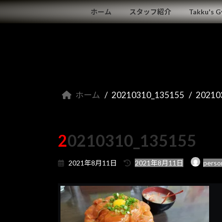
コ
ナ
ホーム
スタッフ紹介
Takku's 
ン
ビ
テ
ゲ
ン
ー
ツ
シ
へ
ョ
ス
ン
キ
に
ホーム
20210310_135155
20210
ッ
移
プ
動
20210310_135155
最
2021年8月11日
2021年8月11日
perso
終
更
新
日
時
: