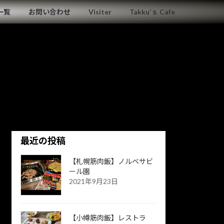
一覧
お問い合わせ
Visiter
Takku’ｓ Cafe
最近の投稿
【札幌筋肉飯】ノルベサビ
ール園
2021年9月23日
【小樽筋肉飯】レストラ