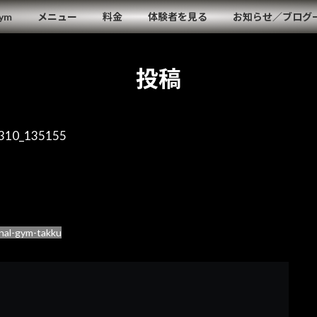
Gym
メニュー
料金
体験者を見る
お知らせ／ブログ
投稿
310_135155
nal-gym-takku