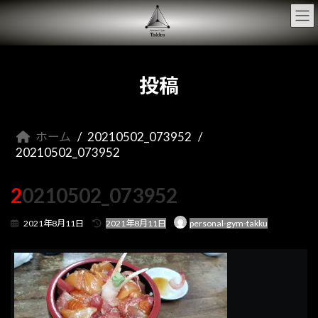
コ
ナ
ン
ビ
テ
ゲ
ン
ー
ツ
シ
へ
ョ
投稿
ス
ン
キ
に
ッ
移
プ
動
ホーム
20210502_073952
20210502_073952
20210502_073952
最
2021年8月11日
2021年8月11日
personal-gym-takku
終
更
新
日
時
: