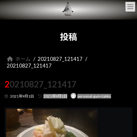
コ
ナ
ン
ビ
テ
ゲ
ン
ー
ツ
シ
へ
ョ
投稿
ス
ン
キ
に
ッ
移
プ
動
ホーム
20210827_121417
20210827_121417
20210827_121417
最
2021年9月1日
2021年9月1日
personal-gym-takku
終
更
新
日
時
: