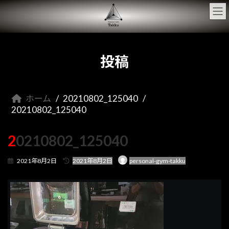
コ
ナ
ン
ビ
テ
ゲ
ン
ー
ツ
シ
へ
ョ
投稿
ス
ン
キ
に
ッ
移
プ
動
ホーム
20210802_125040
20210802_125040
20210802_125040
最
2021年8月2日
2021年8月2日
personal-gym-takku
終
更
新
日
時
: