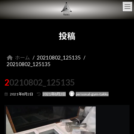
コ
ナ
ン
ビ
テ
ゲ
ン
ー
ツ
シ
へ
ョ
投稿
ス
ン
キ
に
ッ
移
プ
動
ホーム
20210802_125135
20210802_125135
20210802_125135
最
2021年8月2日
2021年8月2日
personal-gym-takku
終
更
新
日
時
: